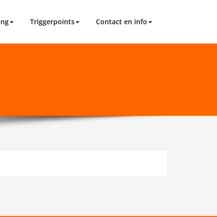
ing
Triggerpoints
Contact en info