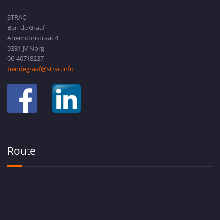
STRAC
Ben de Graaf
Anemoonstraat 4
9331 JV Norg
06-40718237
bendegraaf@strac.info
Route