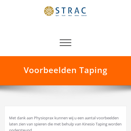
Ga
naar
de
inhoud
STRAC
Sport Touch Relax Advies Centrum
Toggle
navigatie
Voorbeelden Taping
Met dank aan Physioprax kunnen wij u een aantal voorbeelden
laten zien van spieren die met behulp van Kinesio Taping worden
ondersteund.