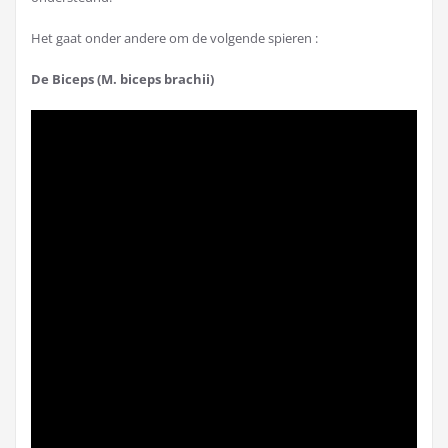
Het gaat onder andere om de volgende spieren :
De Biceps (M. biceps brachii)