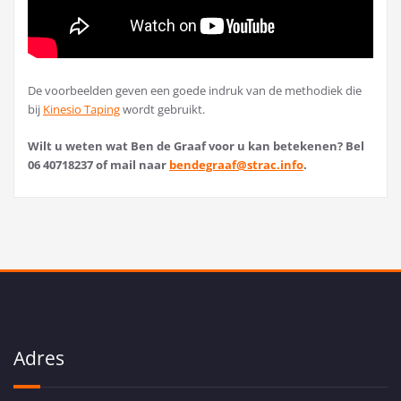
De voorbeelden geven een goede indruk van de methodiek die
bij
Kinesio Taping
wordt gebruikt.
Wilt u weten wat Ben de Graaf voor u kan betekenen? Bel
06 40718237 of mail naar
bendegraaf@strac.info
.
Adres